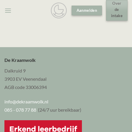
Ga
Over
de
Aanmelden
naar
intake
inhoud
De Kraamwolk
Dalkruid 9
3903 EV Veenendaal
AGB code 33006394
info@dekraamwolk.nl
085 - 078 77 88
(24/7 uur bereikbaar)