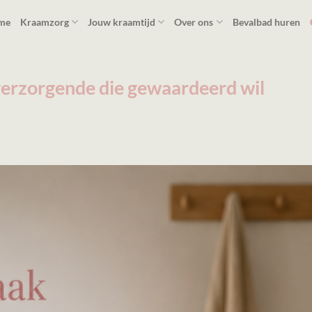
me
Kraamzorg
Jouw kraamtijd
Over ons
Bevalbad huren
erzorgende die gewaardeerd wil