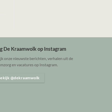
lg De Kraamwolk op Instagram
jk onze nieuwste berichten, verhalen uit de
mzorg en vacatures op Instagram.
ekijk @dekraamwolk