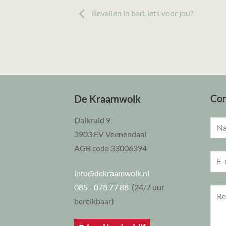
Bevallen in bad, iets voor jou?
Co
De Kraamwolk
Dalkruid 9
3903 EV Veenendaal
AGB code 33006394
info@dekraamwolk.nl
085 - 078 77 88
(24/7 uur
bereikbaar)