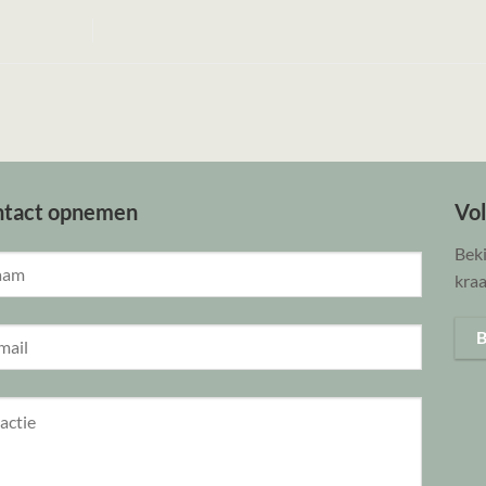
ntact opnemen
Vo
Beki
kraa
B