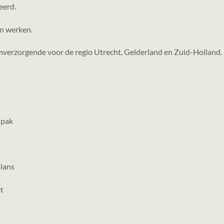
eerd.
an werken.
verzorgende voor de regio Utrecht, Gelderland en Zuid-Holland.
npak
lans
et