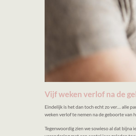
Vijf weken verlof na de g
Eindelijk is het dan toch echt zo ver… alle p
weken verlof te nemen na de geboorte van hun
Tegenwoordig zien we sowieso al dat bijna ie
verandering met een aantal jaar geleden to