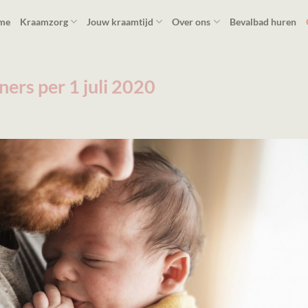
me
Kraamzorg
Jouw kraamtijd
Over ons
Bevalbad huren
ers per 1 juli 2020