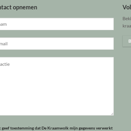
ntact opnemen
Vo
Beki
kraa
B
k geef toestemming dat De Kraamwolk mijn gegevens verwerkt