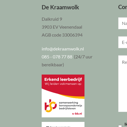
Co
De Kraamwolk
Dalkruid 9
3903 EV Veenendaal
AGB code 33006394
info@dekraamwolk.nl
085 - 078 77 88
(24/7 uur
bereikbaar)
I