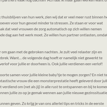
thuisblijven van hun werk, zien wij dat er veel meer rust binnen h
oeven voor hun gevoel minder te stressen. Ze staan er voor wat
 vaak dat veel vrouwen de zorg automatisch op zich willen nemen
de dag aan het werk moet. Ze willen hun partner ontlasten, omda
er om gaan met de gebroken nachten. Je zult veel relaxter zijn en
brek. Want… de volgende dag hoeft er namelijk niet gewerkt te
t verlof voor jullie er doorheen is. Ook jullie verdienen een verlof!
oorte samen voor jullie kleine baby’tje te mogen zorgen? En niet t
astische vrouw die een monsterprestatie heeft geleverd door jull
t verdiend om (net als jij) in alle rust te ontspannen en bij te kome
nen jullie zo op je gemak wennen aan jullie nieuwe gezinssituatie
 kunnen geven. Zo krijg je van ons allerlei tips en tricks in de eerste