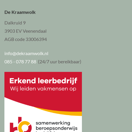
De Kraamwolk
Dalkruid 9
3903 EV Veenendaal
AGB code 33006394
info@dekraamwolk.nl
085 - 078 77 88
(24/7 uur bereikbaar)