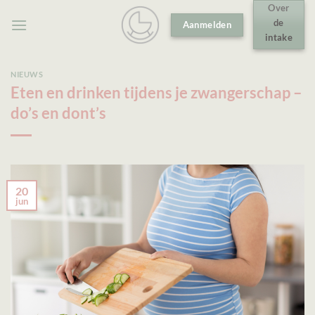
Ga
Over
de
Aanmelden
naar
intake
inhoud
NIEUWS
Eten en drinken tijdens je zwangerschap –
do’s en dont’s
20
jun