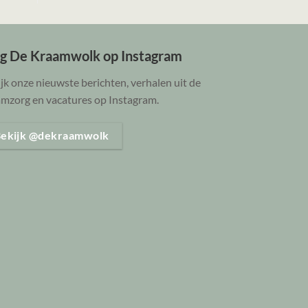
lg De Kraamwolk op Instagram
jk onze nieuwste berichten, verhalen uit de
mzorg en vacatures op Instagram.
ekijk @dekraamwolk