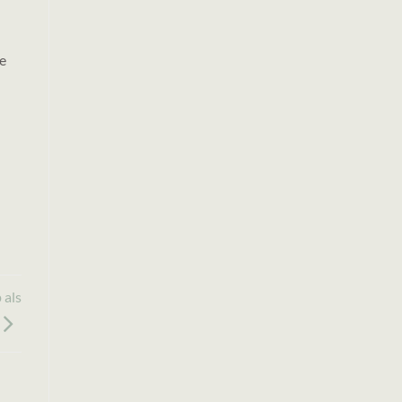
te
 als