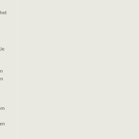
 het
 Je
in
en
 om
gen