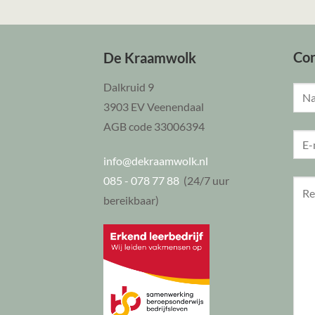
Co
De Kraamwolk
Dalkruid 9
3903 EV Veenendaal
AGB code 33006394
info@dekraamwolk.nl
085 - 078 77 88
(24/7 uur
bereikbaar)