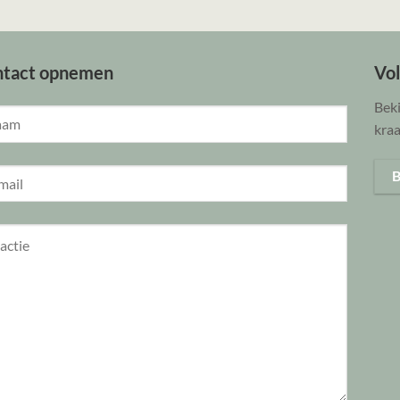
ntact opnemen
Vo
Beki
kraa
B