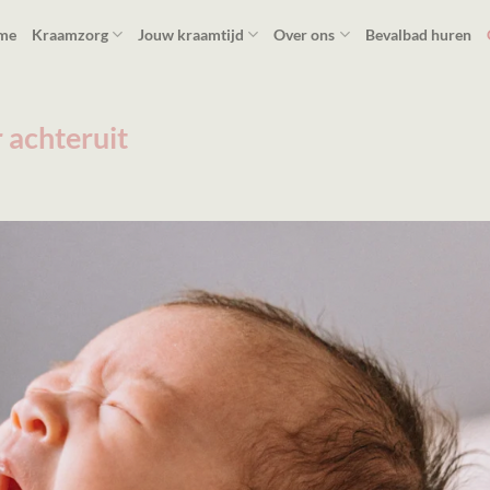
me
Kraamzorg
Jouw kraamtijd
Over ons
Bevalbad huren
r achteruit