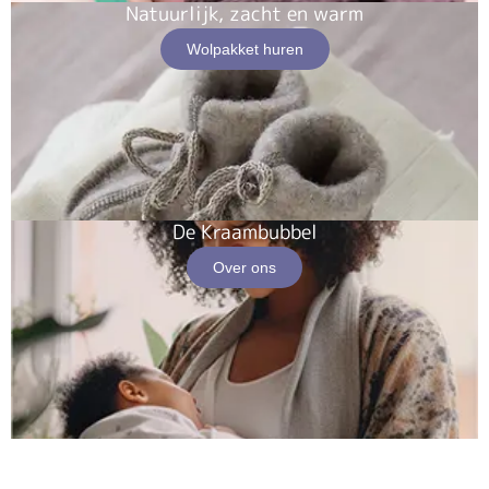
Natuurlijk, zacht en warm
Wolpakket huren
De Kraambubbel
Over ons