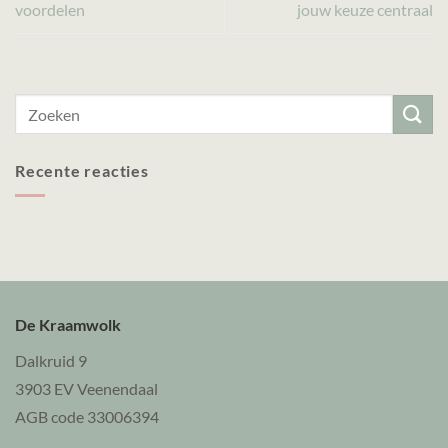
voordelen
jouw keuze centraal
Recente reacties
De Kraamwolk
Dalkruid 9
3903 EV Veenendaal
AGB code 33006394