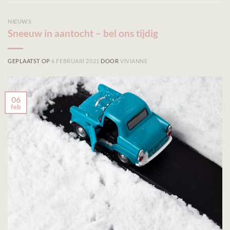
NIEUWS
Sneeuw in aantocht – bel ons tijdig
GEPLAATST OP
6 FEBRUARI 2021
DOOR
VIVIANNE
06
feb