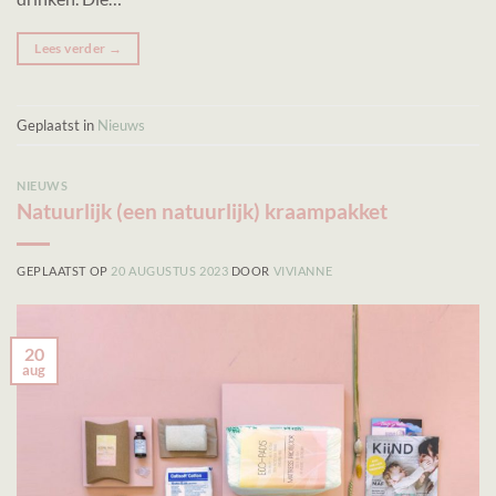
Lees verder
→
Geplaatst in
Nieuws
NIEUWS
Natuurlijk (een natuurlijk) kraampakket
GEPLAATST OP
20 AUGUSTUS 2023
DOOR
VIVIANNE
20
aug