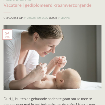
Vacature | gediplomeerd kraamverzorgende
GEPLAATST OP
24 AUGUSTUS 2022
DOOR
VIVIANNE
24
aug
Durf jij buiten de gebaande paden te gaan om zo mee te
denken over wat in het belang is van de cliënt? Hou je van