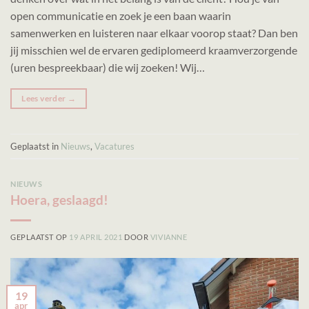
open communicatie en zoek je een baan waarin
samenwerken en luisteren naar elkaar voorop staat? Dan ben
jij misschien wel de ervaren gediplomeerd kraamverzorgende
(uren bespreekbaar) die wij zoeken! Wij…
Lees verder
→
Geplaatst in
Nieuws
,
Vacatures
NIEUWS
Hoera, geslaagd!
GEPLAATST OP
19 APRIL 2021
DOOR
VIVIANNE
19
apr