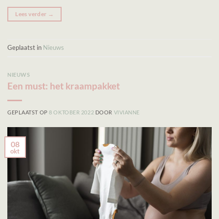
Lees verder
→
Geplaatst in
Nieuws
NIEUWS
Een must: het kraampakket
GEPLAATST OP
8 OKTOBER 2022
DOOR
VIVIANNE
08
okt