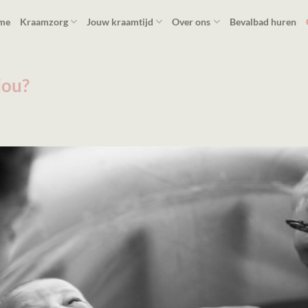
me
Kraamzorg
Jouw kraamtijd
Over ons
Bevalbad huren
jou?