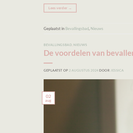
Lees verder
→
Geplaatst in
Bevallingsbad
,
Nieuws
BEVALLINGSBAD
,
NIEUWS
De voordelen van bevalle
GEPLAATST OP
2 AUGUSTUS 2024
DOOR
JESSICA
02
aug