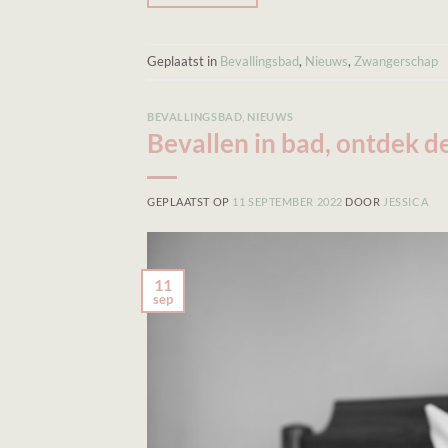
Geplaatst in
Bevallingsbad
,
Nieuws
,
Zwangerschap
BEVALLINGSBAD
,
NIEUWS
Bevallen in bad, ontdek d
GEPLAATST OP
11 SEPTEMBER 2022
DOOR
JESSICA
11
sep