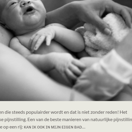
en die steeds populairder wordt en dat is niet zonder reden! Het
 pijnstilling. Een van de beste manieren van natuurlijke pijnstillin
je op een rij: ᴋᴀɴ ɪᴋ ᴏᴏᴋ ɪɴ ᴍɪᴊɴ ᴇɪɢᴇɴ ʙᴀᴅ…