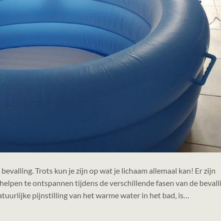
bevalling. Trots kun je zijn op wat je lichaam allemaal kan! Er zijn
helpen te ontspannen tijdens de verschillende fasen van de bevall
tuurlijke pijnstilling van het warme water in het bad, is…