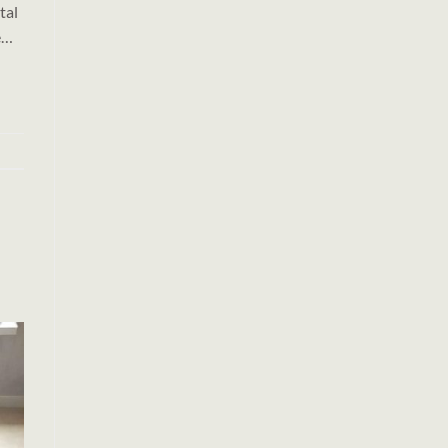
tal
e…