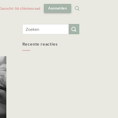
Gezocht: lid cliëntenraad
Aanmelden
Recente reacties