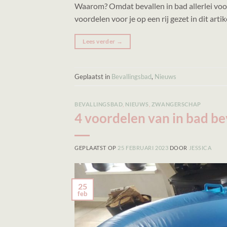
Waarom? Omdat bevallen in bad allerlei voor
voordelen voor je op een rij gezet in dit art
Lees verder
→
Geplaatst in
Bevallingsbad
,
Nieuws
BEVALLINGSBAD
,
NIEUWS
,
ZWANGERSCHAP
4 voordelen van in bad be
GEPLAATST OP
25 FEBRUARI 2023
DOOR
JESSICA
25
feb